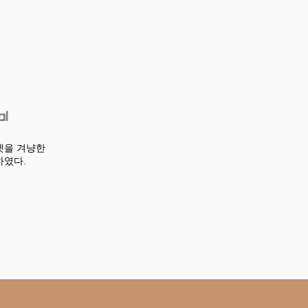
al
타겟을 겨냥한
하였다.